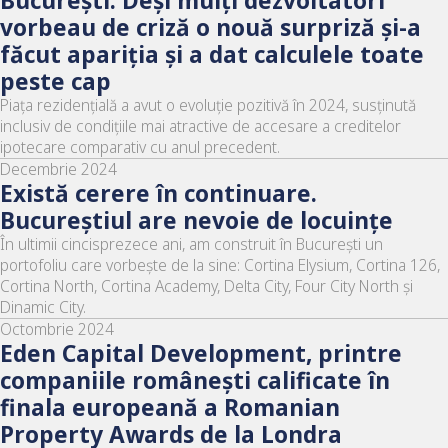
Bucureşti. Deşi mulţi dezvoltatori
vorbeau de criză o nouă surpriză şi-a
făcut apariţia şi a dat calculele toate
peste cap
Piața rezidențială a avut o evoluție pozitivă în 2024, susținută
inclusiv de condițiile mai atractive de accesare a creditelor
ipotecare comparativ cu anul precedent.
Decembrie 2024
Există cerere în continuare.
Bucureştiul are nevoie de locuinţe
În ultimii cincisprezece ani, am construit în București un
portofoliu care vorbește de la sine: Cortina Elysium, Cortina 126,
Cortina North, Cortina Academy, Delta City, Four City North și
Dinamic City.
Octombrie 2024
Eden Capital Development, printre
companiile românești calificate în
finala europeană a Romanian
Property Awards de la Londra