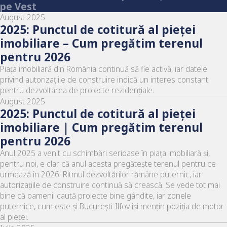
pe Vest
August 2025
2025: Punctul de cotitură al pieței
imobiliare – Cum pregătim terenul
pentru 2026
Piața imobiliară din România continuă să fie activă, iar datele
privind autorizațiile de construire indică un interes constant
pentru dezvoltarea de proiecte rezidențiale.
August 2025
2025: Punctul de cotitură al pieţei
imobiliare | Cum pregătim terenul
pentru 2026
Anul 2025 a venit cu schimbări serioase în piața imobiliară și,
pentru noi, e clar că anul acesta pregătește terenul pentru ce
urmează în 2026. Ritmul dezvoltărilor rămâne puternic, iar
autorizațiile de construire continuă să crească. Se vede tot mai
bine că oamenii caută proiecte bine gândite, iar zonele
puternice, cum este și București-Ilfov își mențin poziția de motor
al pieței.