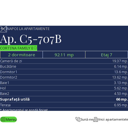
ÎNAPOI LA APARTAMENTE
Ap.
C5-707B
CORTINA FAMILY E
2 dormitoare
92.11
mp
Etaj 7
Cameră de zi
19.37
mp.
Bucătărie
6.14
mp.
Dormitor1
13.6
mp.
Dormitor2
13.62
mp.
Baie1
3.13
mp.
Hol
5.62
mp.
Baie2
4.53
mp.
Suprafață utilă
66
mp.
Terasa
6.95
mp.
* Apartamentul se predă finisat
Află detalii
Meniu
Sună-ne
Vezi apartamentele