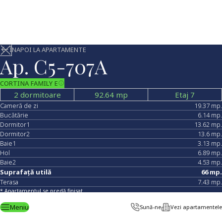
ÎNAPOI LA APARTAMENTE
Ap.
C5-707A
CORTINA FAMILY E
2 dormitoare
92.64
mp
Etaj 7
Cameră de zi
19.37
mp.
Bucătărie
6.14
mp.
Dormitor1
13.62
mp.
Dormitor2
13.6
mp.
Baie1
3.13
mp.
Hol
6.89
mp.
Baie2
4.53
mp.
Suprafață utilă
66
mp.
Terasa
7.43
mp.
* Apartamentul se predă finisat
Află detalii
Meniu
Sună-ne
Vezi apartamentele