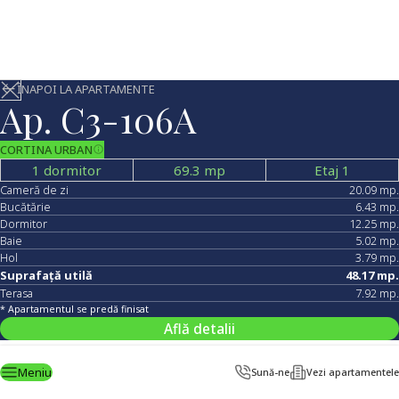
ÎNAPOI LA APARTAMENTE
Ap.
C3-106A
CORTINA URBAN
1 dormitor
69.3
mp
Etaj 1
Cameră de zi
20.09
mp.
Bucătărie
6.43
mp.
Dormitor
12.25
mp.
Baie
5.02
mp.
Hol
3.79
mp.
Suprafață utilă
48.17
mp.
Terasa
7.92
mp.
* Apartamentul se predă finisat
Află detalii
Meniu
Sună-ne
Vezi apartamentele